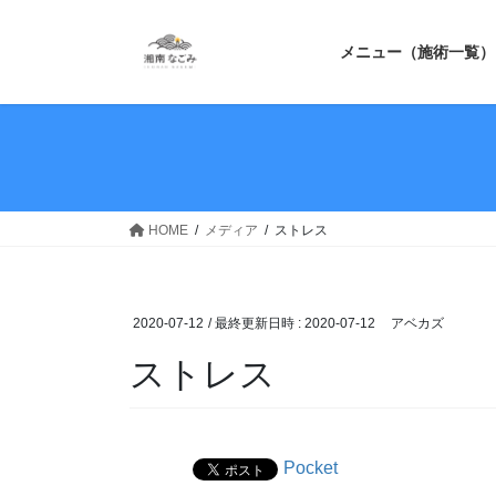
コ
ナ
ン
ビ
メニュー（施術一覧）
テ
ゲ
ン
ー
ツ
シ
へ
ョ
ス
ン
キ
に
ッ
移
HOME
メディア
ストレス
プ
動
2020-07-12
/ 最終更新日時 :
2020-07-12
アベカズ
ストレス
Pocket