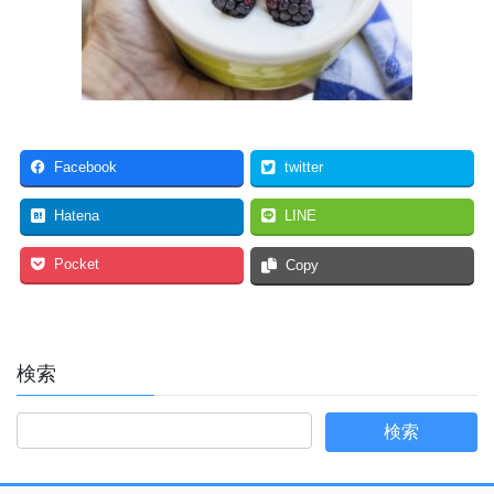
Facebook
twitter
Hatena
LINE
Pocket
Copy
検索