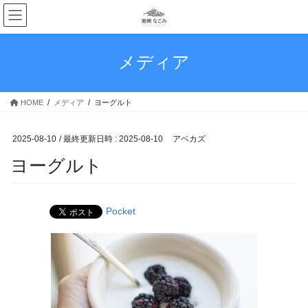
コ
ナ
ン
ビ
テ
ゲ
ン
ー
メディア
ツ
シ
へ
ョ
ス
ン
HOME
メディア
ヨーグルト
キ
に
ッ
移
プ
動
2025-08-10
/ 最終更新日時 :
2025-08-10
アベカズ
ヨーグルト
Pocket