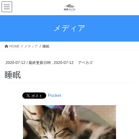
コ
ナ
ン
ビ
テ
ゲ
ン
ー
メディア
ツ
シ
へ
ョ
ス
ン
HOME
メディア
睡眠
キ
に
ッ
移
プ
動
2020-07-12
/ 最終更新日時 :
2020-07-12
アベカズ
睡眠
Pocket