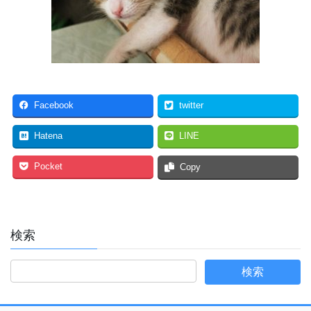
Facebook
twitter
Hatena
LINE
Pocket
Copy
検索