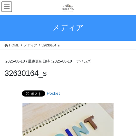
コ
ナ
ン
ビ
テ
ゲ
ン
ー
メディア
ツ
シ
へ
ョ
ス
ン
HOME
メディア
32630164_s
キ
に
ッ
移
プ
動
2025-08-10
/ 最終更新日時 :
2025-08-10
アベカズ
32630164_s
Pocket