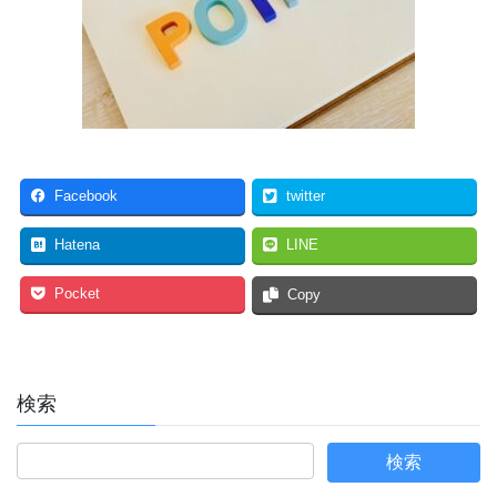
Facebook
twitter
Hatena
LINE
Pocket
Copy
検索