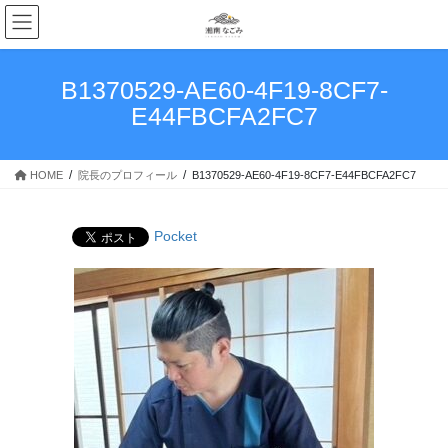
コ
ナ
ン
ビ
テ
ゲ
ン
ー
B1370529-AE60-4F19-8CF7-
ツ
シ
E44FBCFA2FC7
へ
ョ
ス
ン
キ
に
HOME
院長のプロフィール
B1370529-AE60-4F19-8CF7-E44FBCFA2FC7
ッ
移
プ
動
Pocket