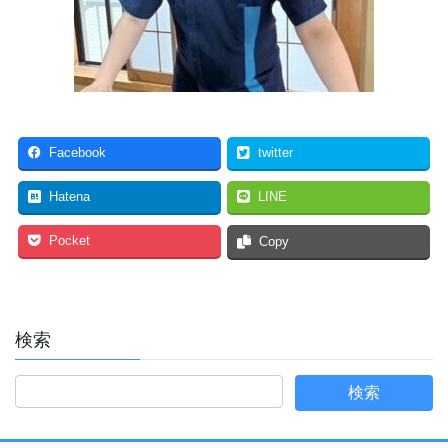
Facebook
twitter
Hatena
LINE
Pocket
Copy
検索