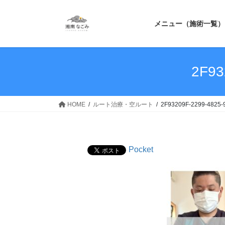
コ
ナ
ン
ビ
メニュー（施術一覧）
テ
ゲ
ン
ー
ツ
シ
へ
ョ
2F93
ス
ン
キ
に
ッ
移
HOME
ルート治療・空ルート
2F93209F-2299-4825
プ
動
Pocket